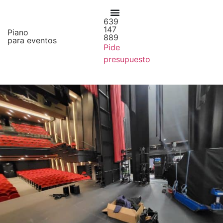
639
147
Piano
889
para eventos
Pide
presupuesto