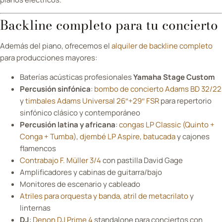
Backline completo para tu concierto
Además del piano, ofrecemos el
alquiler de backline completo
para producciones mayores:
Baterías acústicas profesionales
Yamaha Stage Custom
Percusión sinfónica
:
bombo de concierto Adams BD 32/22
y
timbales Adams Universal 26″+29″ FSR
para repertorio
sinfónico clásico y contemporáneo
Percusión latina y africana
:
congas LP Classic (Quinto +
Conga + Tumba)
,
djembé LP Aspire
,
batucada
y cajones
flamencos
Contrabajo F. Müller 3/4
con pastilla David Gage
Amplificadores y cabinas de guitarra/bajo
Monitores de escenario y cableado
Atriles para orquesta y banda
,
atril de metacrilato
y
linternas
DJ
:
Denon DJ Prime 4
standalone para conciertos con