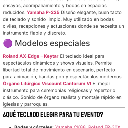
ensayos, acompañamiento y bodas en espacios
reducidos.
Yamaha P-225
Diseño elegante, buen tacto
de teclado y sonido limpio. Muy utilizado en bodas
civiles, recepciones y actuaciones donde se necesita un
instrumento fiable y discreto.
🟣 Modelos especiales
Roland AX-Edge – Keytar
El teclado ideal para
espectáculos dinámicos y shows visuales. Permite
libertad total de movimiento en escenario, perfecto
para animación, bandas pop y espectáculos modernos.
Órgano Litúrgico Viscount Cantorum VI
El mejor
instrumento para ceremonias religiosas y repertorio
clásico. Sonido de órgano realista y montaje rápido en
iglesias y parroquias.
¿Qué teclado elegir para tu evento?
Bodas y cócteles:
Yamaha CK88
,
Roland FP-30X
,