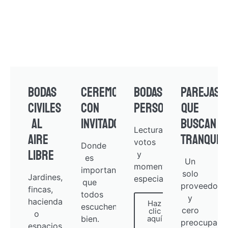
Bodas
Ceremonias
Bodas
Parejas
civiles
con
personalizadas
que
al
invitados
buscan
Lecturas,
aire
tranquili
votos
Donde
libre
y
es
Un
momentos
importante
solo
Jardines,
especiales.
que
proveedor
fincas,
todos
y
haciendas
Haz
escuchen
cero
clic
o
bien.
aquí
preocupacio
espacios