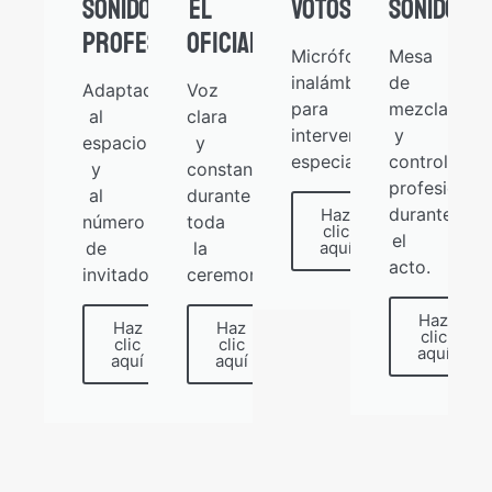
Sonido
el
votos
sonido
Profesional
oficiante
Micrófonos
Mesa
inalámbricos
de
Adaptado
Voz
para
mezclas
al
clara
intervenciones
y
espacio
y
especiales.
control
y
constante
profesional
al
durante
durante
Haz
número
toda
clic
el
de
la
aquí
acto.
invitados.
ceremonia.
Haz
Haz
Haz
clic
clic
clic
aquí
aquí
aquí